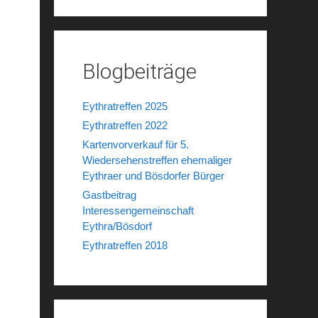
Blogbeiträge
Eythratreffen 2025
Eythratreffen 2022
Kartenvorverkauf für 5.
Wiedersehenstreffen ehemaliger
Eythraer und Bösdorfer Bürger
Gastbeitrag
Interessengemeinschaft
Eythra/Bösdorf
Eythratreffen 2018