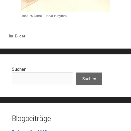
1984 75 Jahre Fußball in Eythra
Kategorien
Bilder
Suchen
Suchen
Blogbeiträge