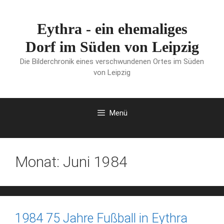
Zum
Inhalt
Eythra - ein ehemaliges
springen
Dorf im Süden von Leipzig
Die Bilderchronik eines verschwundenen Ortes im Süden
von Leipzig
Menü
Monat:
Juni 1984
1984 75 Jahre Fußball in Eythra