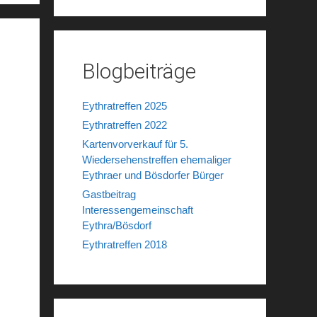
Blogbeiträge
Eythratreffen 2025
Eythratreffen 2022
Kartenvorverkauf für 5.
Wiedersehenstreffen ehemaliger
Eythraer und Bösdorfer Bürger
Gastbeitrag
Interessengemeinschaft
Eythra/Bösdorf
Eythratreffen 2018