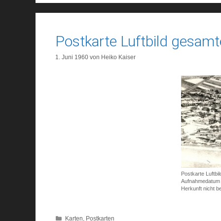
Postkarte Luftbild gesamt
1. Juni 1960
von
Heiko Kaiser
Postkarte Luftbi
Aufnahmedatum 
Herkunft nicht b
Kategorien
Karten
,
Postkarten