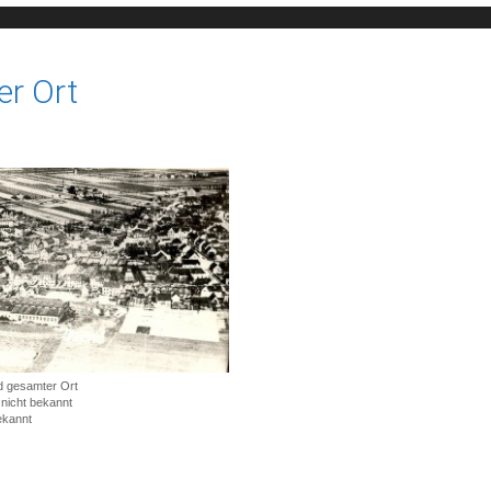
er Ort
ld gesamter Ort
nicht bekannt
ekannt