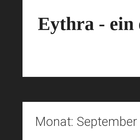
Zum
Inhalt
springen
Eythra - ein
Monat:
September