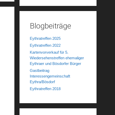
Blogbeiträge
Eythratreffen 2025
Eythratreffen 2022
Kartenvorverkauf für 5.
Wiedersehenstreffen ehemaliger
Eythraer und Bösdorfer Bürger
Gastbeitrag
Interessengemeinschaft
Eythra/Bösdorf
Eythratreffen 2018