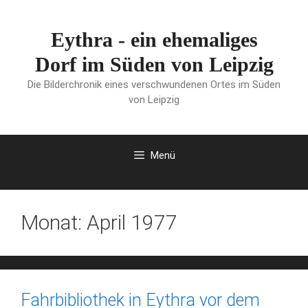
Zum
Inhalt
Eythra - ein ehemaliges
springen
Dorf im Süden von Leipzig
Die Bilderchronik eines verschwundenen Ortes im Süden
von Leipzig
Menü
Monat:
April 1977
Fahrbibliothek in Eythra vor dem