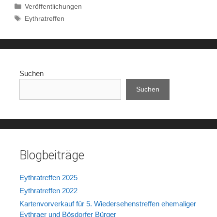
Kategorien
Veröffentlichungen
Schlagwörter
Eythratreffen
Suchen
Suchen
Blogbeiträge
Eythratreffen 2025
Eythratreffen 2022
Kartenvorverkauf für 5. Wiedersehenstreffen ehemaliger
Eythraer und Bösdorfer Bürger