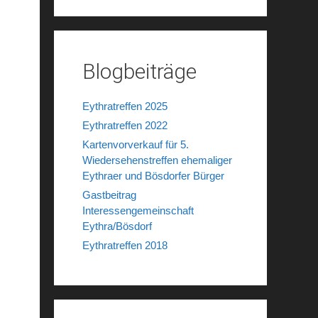
Blogbeiträge
Eythratreffen 2025
Eythratreffen 2022
Kartenvorverkauf für 5.
Wiedersehenstreffen ehemaliger
Eythraer und Bösdorfer Bürger
Gastbeitrag
Interessengemeinschaft
Eythra/Bösdorf
Eythratreffen 2018