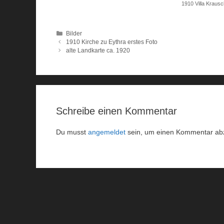
1910 Villa Krausc
Kategorien
Bilder
1910 Kirche zu Eythra erstes Foto
alte Landkarte ca. 1920
Schreibe einen Kommentar
Du musst
angemeldet
sein, um einen Kommentar ab