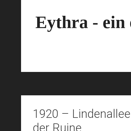
Zum
Inhalt
springen
Eythra - ein
1920 – Lindenallee
der Ruine