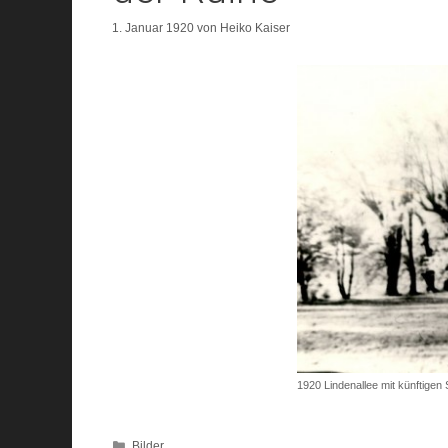
1. Januar 1920
von
Heiko Kaiser
1920 Lindenallee mit künftigen
Kategorien
Bilder