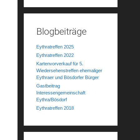
Blogbeiträge
Eythratreffen 2025
Eythratreffen 2022
Kartenvorverkauf für 5.
Wiedersehenstreffen ehemaliger
Eythraer und Bösdorfer Bürger
Gastbeitrag
Interessengemeinschaft
Eythra/Bösdorf
Eythratreffen 2018