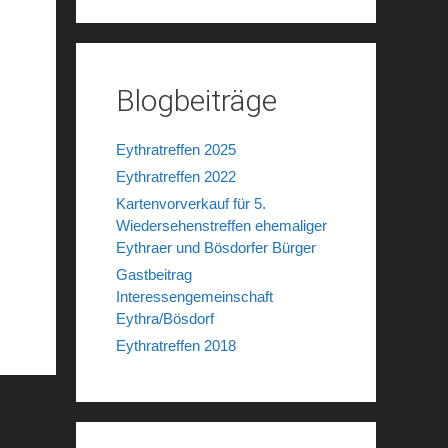
Blogbeiträge
Eythratreffen 2025
Eythratreffen 2022
Kartenvorverkauf für 5.
Wiedersehenstreffen ehemaliger
Eythraer und Bösdorfer Bürger
Gastbeitrag
Interessengemeinschaft
Eythra/Bösdorf
Eythratreffen 2018