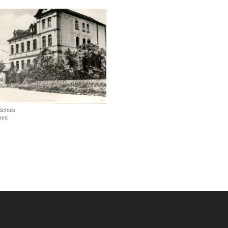
Schule
nnt