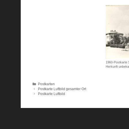
1960-Postkarte 
Herkunft unbeka
Kategorien
Postkarten
Postkarte Luftbild gesamter Ort
Postkarte Luftbild