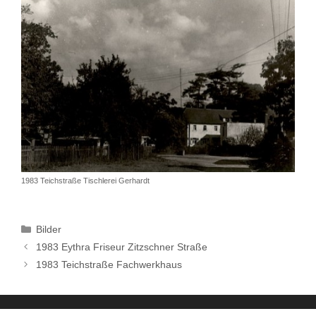
1983 Teichstraße Tischlerei Gerhardt
Kategorien
Bilder
1983 Eythra Friseur Zitzschner Straße
1983 Teichstraße Fachwerkhaus