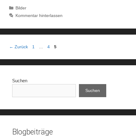
Kategorien
Bilder
Kommentar hinterlassen
Seite
Seite
Seite
←
Zurück
1
…
4
5
Suchen
Suchen
Blogbeiträge